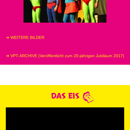
➔
WEITERE BILDER
➔
VPT-ARCHIVE
(Veröffentlicht zum 20-jährigen Jubiläum 2017)
DAS EIS