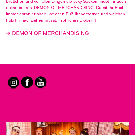
Brettchen und vor allen Dingen die sexy Socken findet Ihr auch
online beim ➔
DEMON OF MERCHANDISING
. Damit Ihr Euch
immer daran erinnert, welchen Fuß Ihr vorsetzen und welchen
Fuß Ihr nachziehen müsst. Fröhliches Stöbern!
➔
DEMON OF MERCHANDISING