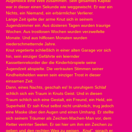
Augenblick eine Welt zusammen. Sein gesamtes Kapital
war in dieser einen Sekunde wie weggewischt. Er war ein
Nichts, ein Niemand, ein erbärmlicher Verlierer.
Lange Zeit igelte der arme Knut sich in seinem
Jugendzimmer ein. Aus düsteren Tagen wurden traurige
Wochen. Aus trostlosen Wochen wurden verzweifelte
Monate. Und aus hilflosen Monaten wurden
niederschmetternde Jahre.
Knut vegetierte schließlich in einer alten Garage vor sich
hin, sein einziger Gefährte ein leiernder
Kassettenrekorder der die Kinderhörspiele seine
Jugendzeit abspielte. Die vertrauten Stimmen seiner
Kindheitshelden waren sein einziger Trost in dieser
einsamen Zeit.
Dann, eines Nachts, geschah es! In unruhigem Schlaf
schlich sich ein Traum in Knuts Geist. Und in diesen
Traum schlich sich eine Gestalt, ein Freund, ein Held, ein
Superheld. Er sah Knut selbst nicht unähnlich, trug jedoch
eine Maske über den Augen und einen Umhang. Er stellte
sich seinem Träumer als Zeichen-Machen-Man vor, dem
Retter verirrter Seelen. Er sei hier um ihm ein Zeichen zu
geben und den rechten Weg zu weisen. „Knut“, sprach er,