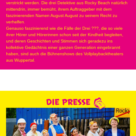
verstrickt werden. Die drei Detektive aus Rocky Beach natürlich
mittendrin, immer bemüht, ihrem Auftraggeber mit dem
faszinierenden Namen August August zu seinem Recht zu
verhelfen.
Genauso faszinierend wie die Fälle der Drei ???, die so viele
ihrer Hörer und Hörerinnen schon seit der Kindheit begleiten,
und deren Geschichten und Stimmen sich geradezu ins
kollektive Gedächtnis einer ganzen Generation eingebrannt
haben, sind auch die Bühnenshows des Vollplaybacktheaters
aus Wuppertal.
DIE PRESSE