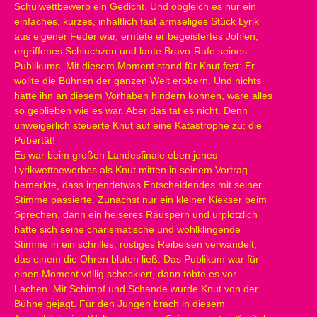
Schulwettbewerb ein Gedicht. Und obgleich es nur ein
einfaches, kurzes, inhaltlich fast armseliges Stück Lyrik
aus eigener Feder war, erntete er begeistertes Johlen,
ergriffenes Schluchzen und laute Bravo-Rufe seines
Publikums. Mit diesem Moment stand für Knut fest: Er
wollte die Bühnen der ganzen Welt erobern. Und nichts
hätte ihn an diesem Vorhaben hindern können, wäre alles
so geblieben wie es war. Aber das tat es nicht. Denn
unweigerlich steuerte Knut auf eine Katastrophe zu: die
Pubertät!
Es war beim großen Landesfinale eben jenes
Lyrikwettbewerbes als Knut mitten in seinem Vortrag
bemerkte, dass irgendetwas Entscheidendes mit seiner
Stimme passierte. Zunächst nur ein kleiner Kiekser beim
Sprechen, dann ein heiseres Räuspern und urplötzlich
hatte sich seine charismatische und wohlklingende
Stimme in ein schrilles, rostiges Reibeisen verwandelt,
das einem die Ohren bluten ließ. Das Publikum war für
einen Moment völlig schockiert, dann tobte es vor
Lachen. Mit Schimpf und Schande wurde Knut von der
Bühne gejagt. Für den Jungen brach in diesem