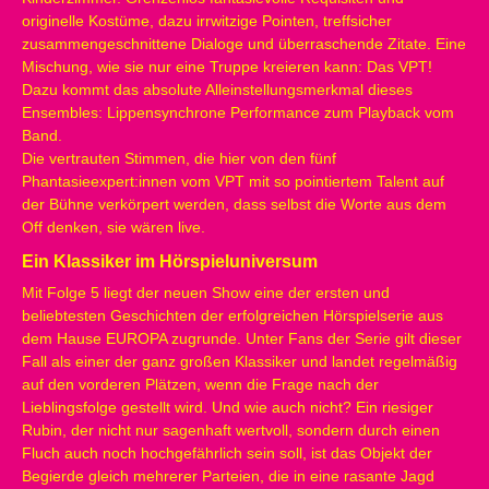
originelle Kostüme, dazu irrwitzige Pointen, treffsicher
zusammengeschnittene Dialoge und überraschende Zitate. Eine
Mischung, wie sie nur eine Truppe kreieren kann: Das VPT!
Dazu kommt das absolute Alleinstellungsmerkmal dieses
Ensembles: Lippensynchrone Performance zum Playback vom
Band.
Die vertrauten Stimmen, die hier von den fünf
Phantasieexpert:innen vom VPT mit so pointiertem Talent auf
der Bühne verkörpert werden, dass selbst die Worte aus dem
Off denken, sie wären live.
Ein Klassiker im Hörspieluniversum
Mit Folge 5 liegt der neuen Show eine der ersten und
beliebtesten Geschichten der erfolgreichen Hörspielserie aus
dem Hause EUROPA zugrunde. Unter Fans der Serie gilt dieser
Fall als einer der ganz großen Klassiker und landet regelmäßig
auf den vorderen Plätzen, wenn die Frage nach der
Lieblingsfolge gestellt wird. Und wie auch nicht? Ein riesiger
Rubin, der nicht nur sagenhaft wertvoll, sondern durch einen
Fluch auch noch hochgefährlich sein soll, ist das Objekt der
Begierde gleich mehrerer Parteien, die in eine rasante Jagd